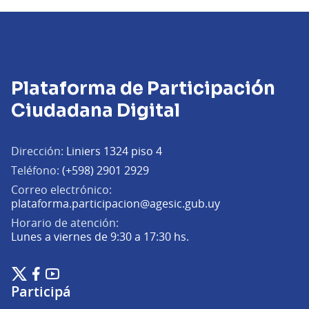
Plataforma de Participación
Ciudadana Digital
Dirección:
Liniers 1324 piso 4
Teléfono:
(+598) 2901 2929
Correo electrónico:
(Abrir en una pe
plataforma.participacion@agesic.gub.uy
Horario de atención:
Lunes a viernes de 9:30 a 17:30 hs.
Plataforma de Participación Ciudadana Digital en X
Plataforma de Participación Ciudadana Digital en Facebook
Plataforma de Participación Ciudadana Digital en YouTu
(Enlace externo)
(Enlace externo)
(Enlace externo)
Participá