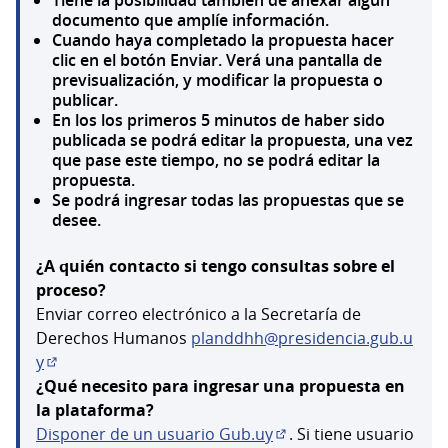
documento que amplíe información.
Cuando haya completado la propuesta hacer
clic en el botón Enviar. Verá una pantalla de
previsualización, y modificar la propuesta o
publicar.
En los los primeros 5 minutos de haber sido
publicada se podrá editar la propuesta, una vez
que pase este tiempo, no se podrá editar la
propuesta.
Se podrá ingresar todas las propuestas que se
desee.
¿A quién contacto si tengo consultas sobre el
proceso?
Enviar correo electrónico a la Secretaría de
Derechos Humanos
planddhh@presidencia.gub.u
y
(Abrir en una pestaña nueva)
¿Qué necesito para ingresar una propuesta en
la plataforma?
Disponer de un usuario Gub.uy
. Si tiene usuario