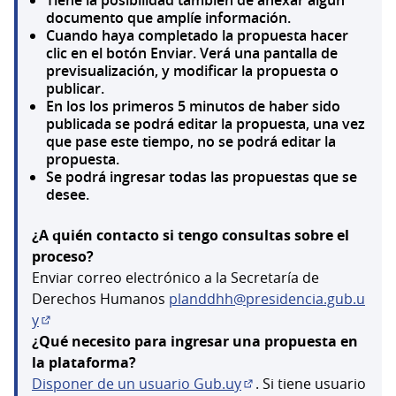
documento que amplíe información.
Cuando haya completado la propuesta hacer
clic en el botón Enviar. Verá una pantalla de
previsualización, y modificar la propuesta o
publicar.
En los los primeros 5 minutos de haber sido
publicada se podrá editar la propuesta, una vez
que pase este tiempo, no se podrá editar la
propuesta.
Se podrá ingresar todas las propuestas que se
desee.
¿A quién contacto si tengo consultas sobre el
proceso?
Enviar correo electrónico a la Secretaría de
Derechos Humanos
planddhh@presidencia.gub.u
y
(Abrir en una pestaña nueva)
¿Qué necesito para ingresar una propuesta en
la plataforma?
Disponer de un usuario Gub.uy
. Si tiene usuario