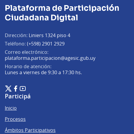
Plataforma de Participación
Ciudadana Digital
Dirección:
Liniers 1324 piso 4
Teléfono:
(+598) 2901 2929
Correo electrónico:
(Abrir en una pe
plataforma.participacion@agesic.gub.uy
Horario de atención:
Lunes a viernes de 9:30 a 17:30 hs.
Plataforma de Participación Ciudadana Digital en X
Plataforma de Participación Ciudadana Digital en Facebook
Plataforma de Participación Ciudadana Digital en YouTu
(Enlace externo)
(Enlace externo)
(Enlace externo)
Participá
Inicio
Procesos
Ámbitos Participativos