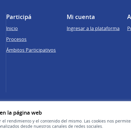
Participá
Mi cuenta
A
Inicio
Ingresar a la plataforma
P
Procesos
Ámbitos Participativos
una pestaña nueva)
cebook
 YouTube
 en la página web
r el rendimiento y el contenido del mismo. Las cookies nos permit
nalizados desde nuestros canales de redes sociales.