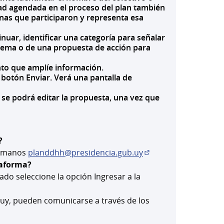
idad agendada en el proceso del plan también
onas que participaron y representa esa
inuar, identificar una categoría para señalar
oblema o de una propuesta de acción para
nto que amplíe información.
botón Enviar. Verá una pantalla de
 se podrá editar la propuesta, una vez que
?
 Humanos
planddhh@presidencia.gub.uy
(Abrir en una pestañ
taforma?
eado seleccione la opción Ingresar a la
eva)
.uy, pueden comunicarse a través de los