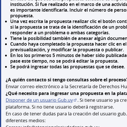
institución. Si fue realizado en el marco de una activ
es importante identificarla. Incluir el número de pers
propuesta.
Una vez escrita la propuesta realizar clic el botón cont
si la propuesta se trata de la identificación de un pr
responder a un problema o ambas categorías.
Tiene la posibilidad también de anexar algún docume
Cuando haya completado la propuesta hacer clic en el 
previsualización, y modificar la propuesta o publicar.
En los los primeros 5 minutos de haber sido publicada
pase este tiempo, no se podrá editar la propuesta.
Se podrá ingresar todas las propuestas que se desee.
¿A quién contacto si tengo consultas sobre el proceso
Enviar correo electrónico a la Secretaría de Derechos
¿Qué necesito para ingresar una propuesta en la pla
Disponer de un usuario Gub.uy
. Si tiene usuario ya cr
(Abrir en una pestaña nu
plataforma. Si no tiene usuario deberá registrarse.
En caso de tener dudas para la creación del usuario gub
diferentes medios: