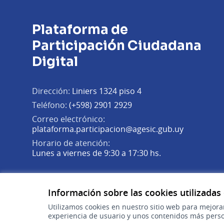
Plataforma de
Participación Ciudadana
Digital
Dirección:
Liniers 1324 piso 4
Teléfono:
(+598) 2901 2929
Correo electrónico:
(Abrir en 
plataforma.participacion@agesic.gub.uy
Horario de atención:
Lunes a viernes de 9:30 a 17:30 hs.
Plataforma de Participación Ciudadana Digital en X
Plataforma de Participación Ciudadana Digital en Fa
Plataforma de Participación Ciudadana Digital en
(Enlace externo)
(Enlace externo)
(Enlace externo)
Información sobre las cookies utilizadas
Utilizamos cookies en nuestro sitio web para mejora
experiencia de usuario y unos contenidos más perso