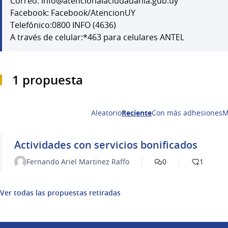
Correo: info@atencionalaciudadania.gub.uy
Facebook: Facebook/AtencionUY
Telefónico:0800 INFO (4636)
A través de celular:*463 para celulares ANTEL
1 propuesta
Aleatorio
Reciente
Con más adhesiones
M
Actividades con servicios bonificados
Fernando Ariel Martinez Raffo
0
1
Ver todas las propuestas retiradas