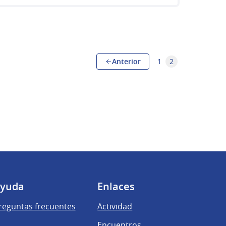
Anterior
1
2
yuda
Enlaces
reguntas frecuentes
Actividad
Encuentros