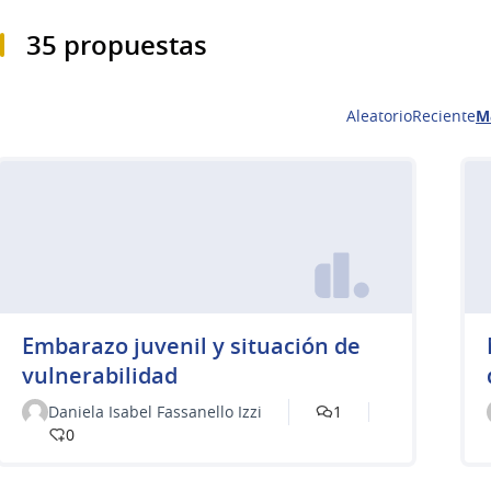
35 propuestas
Aleatorio
Reciente
M
Embarazo juvenil y situación de
vulnerabilidad
Daniela Isabel Fassanello Izzi
1
0