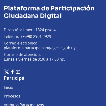
Plataforma de Participación
Ciudadana Digital
Dirección:
Liniers 1324 piso 4
Teléfono:
(+598) 2901 2929
Correo electrónico:
(Abrir en una pe
plataforma.participacion@agesic.gub.uy
Horario de atención:
Lunes a viernes de 9:30 a 17:30 hs.
Plataforma de Participación Ciudadana Digital en X
Plataforma de Participación Ciudadana Digital en Facebook
Plataforma de Participación Ciudadana Digital en YouTu
(Enlace externo)
(Enlace externo)
(Enlace externo)
Participá
Inicio
Procesos
Ámbitos Participativos