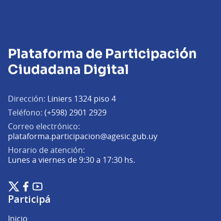
Plataforma de Participación
Ciudadana Digital
Dirección:
Liniers 1324 piso 4
Teléfono:
(+598) 2901 2929
Correo electrónico:
(Abrir en una pe
plataforma.participacion@agesic.gub.uy
Horario de atención:
Lunes a viernes de 9:30 a 17:30 hs.
Plataforma de Participación Ciudadana Digital en X
Plataforma de Participación Ciudadana Digital en Facebook
Plataforma de Participación Ciudadana Digital en YouTu
(Enlace externo)
(Enlace externo)
(Enlace externo)
Participá
Inicio