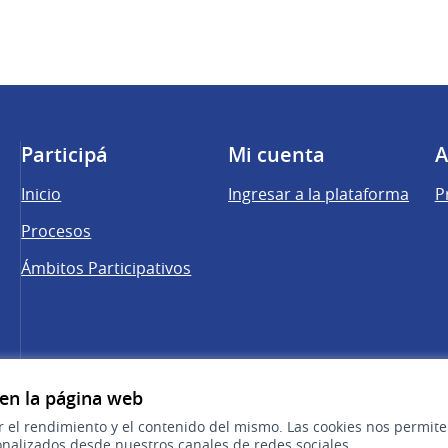
Participá
Mi cuenta
A
Inicio
Ingresar a la plataforma
P
Procesos
Ámbitos Participativos
una pestaña nueva)
 en la página web
r el rendimiento y el contenido del mismo. Las cookies nos permit
nalizados desde nuestros canales de redes sociales.