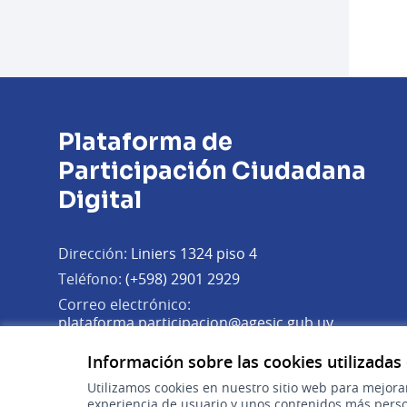
Plataforma de
Participación Ciudadana
Digital
Dirección:
Liniers 1324 piso 4
Teléfono:
(+598) 2901 2929
Correo electrónico:
(Abrir en 
plataforma.participacion@agesic.gub.uy
Horario de atención:
Información sobre las cookies utilizadas
Lunes a viernes de 9:30 a 17:30 hs.
Utilizamos cookies en nuestro sitio web para mejora
experiencia de usuario y unos contenidos más perso