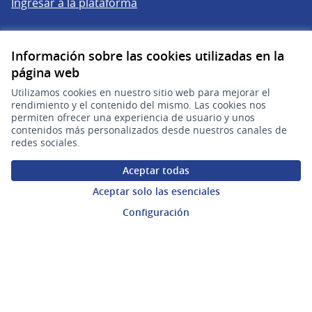
Ingresar a la plataforma
Ayuda
Información sobre las cookies utilizadas en la
página web
Preguntas frecuentes
Utilizamos cookies en nuestro sitio web para mejorar el
rendimiento y el contenido del mismo. Las cookies nos
Enlaces
permiten ofrecer una experiencia de usuario y unos
contenidos más personalizados desde nuestros canales de
redes sociales.
Actividad
Aceptar todas
Encuentros
Aceptar solo las esenciales
Descargar ficheros de datos abiertos
Configuración