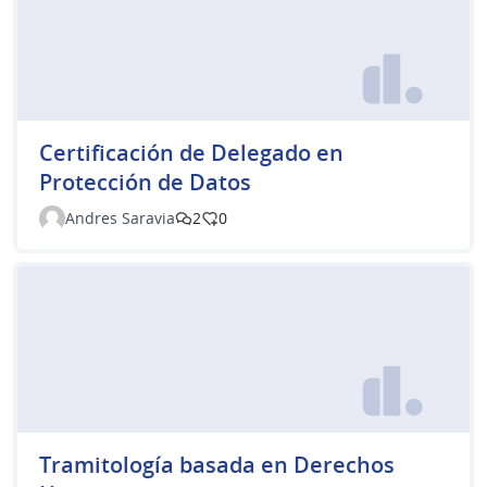
Certificación de Delegado en
Protección de Datos
Andres Saravia
2
0
Tramitología basada en Derechos