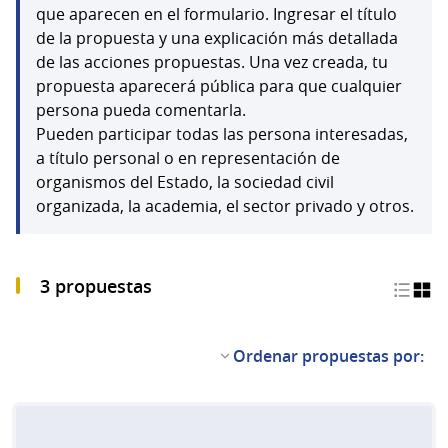
que aparecen en el formulario. Ingresar el título
de la propuesta y una explicación más detallada
de las acciones propuestas. Una vez creada, tu
propuesta aparecerá pública para que cualquier
persona pueda comentarla.
Pueden participar todas las persona interesadas,
a título personal o en representación de
organismos del Estado, la sociedad civil
organizada, la academia, el sector privado y otros.
3 propuestas
Ordenar propuestas por: