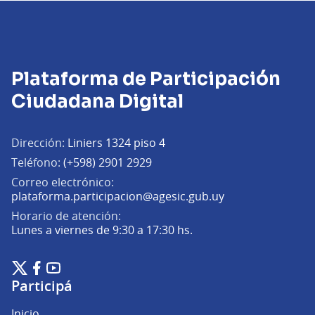
Plataforma de Participación
Ciudadana Digital
Dirección:
Liniers 1324 piso 4
Teléfono:
(+598) 2901 2929
Correo electrónico:
(Abrir en una pe
plataforma.participacion@agesic.gub.uy
Horario de atención:
Lunes a viernes de 9:30 a 17:30 hs.
Plataforma de Participación Ciudadana Digital en X
Plataforma de Participación Ciudadana Digital en Facebook
Plataforma de Participación Ciudadana Digital en YouTu
(Enlace externo)
(Enlace externo)
(Enlace externo)
Participá
Inicio