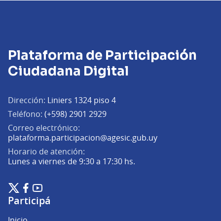
Plataforma de Participación
Ciudadana Digital
Dirección:
Liniers 1324 piso 4
Teléfono:
(+598) 2901 2929
Correo electrónico:
(Abrir en una pe
plataforma.participacion@agesic.gub.uy
Horario de atención:
Lunes a viernes de 9:30 a 17:30 hs.
Plataforma de Participación Ciudadana Digital en X
Plataforma de Participación Ciudadana Digital en Facebook
Plataforma de Participación Ciudadana Digital en YouTu
(Enlace externo)
(Enlace externo)
(Enlace externo)
Participá
Inicio