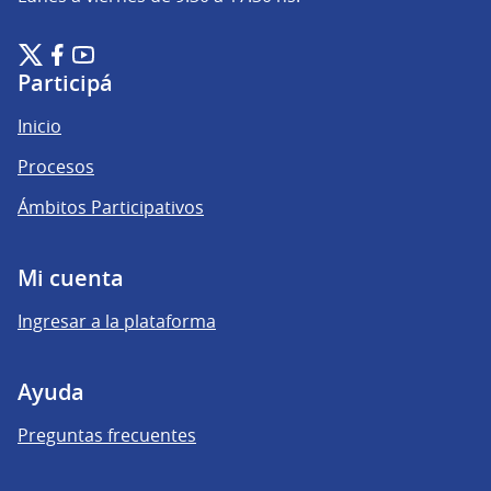
Plataforma de Participación Ciudadana Digital en X
Plataforma de Participación Ciudadana Digital en Facebook
Plataforma de Participación Ciudadana Digital en YouTu
(Enlace externo)
(Enlace externo)
(Enlace externo)
Participá
Inicio
Procesos
Ámbitos Participativos
Mi cuenta
Ingresar a la plataforma
Ayuda
Preguntas frecuentes