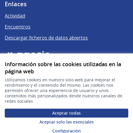
Enlaces
Actividad
Encuentros
Descargar ficheros de datos abiertos
Información sobre las cookies utilizadas en la
página web
Utilizamos cookies en nuestro sitio web para mejorar el
rendimiento y el contenido del mismo. Las cookies nos
permiten ofrecer una experiencia de usuario y unos
gub.uy
(Enlace externo)
contenidos más personalizados desde nuestros canales de
redes sociales.
Sitio oficial de la República Oriental del Uruguay
Aceptar todas
Configuración de cookies
Aceptar solo las esenciales
Configuración
Web creada con
software libre
.