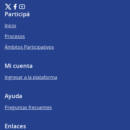
Plataforma de Participación Ciudadana Digital en X
Plataforma de Participación Ciudadana Digital en Facebook
Plataforma de Participación Ciudadana Digital en YouTu
(Enlace externo)
(Enlace externo)
(Enlace externo)
Participá
Inicio
Procesos
Ámbitos Participativos
Mi cuenta
Ingresar a la plataforma
Ayuda
Preguntas frecuentes
Enlaces