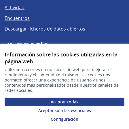
Actividad
Encuentros
Descargar ficheros de datos abiertos
Información sobre las cookies utilizadas en la
página web
Utilizamos cookies en nuestro sitio web para mejorar el
rendimiento y el contenido del mismo. Las cookies nos
permiten ofrecer una experiencia de usuario y unos
gub.uy
(Enlace externo)
contenidos más personalizados desde nuestros canales de
redes sociales.
Sitio oficial de la República Oriental del Uruguay
Aceptar todas
Configuración de cookies
Aceptar solo las esenciales
Configuración
Web creada con
software libre
.
(Enlace externo