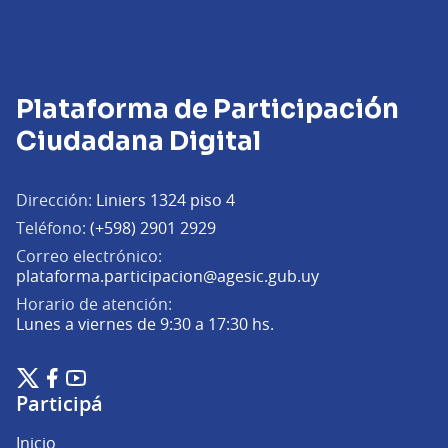
Plataforma de Participación
Ciudadana Digital
Dirección:
Liniers 1324 piso 4
Teléfono:
(+598) 2901 2929
Correo electrónico:
(Abrir en una pe
plataforma.participacion@agesic.gub.uy
Horario de atención:
Lunes a viernes de 9:30 a 17:30 hs.
Plataforma de Participación Ciudadana Digital en X
Plataforma de Participación Ciudadana Digital en Facebook
Plataforma de Participación Ciudadana Digital en YouTu
(Enlace externo)
(Enlace externo)
(Enlace externo)
Participá
Inicio