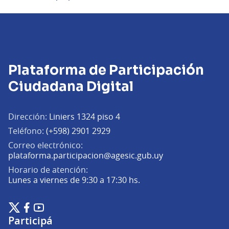
Plataforma de Participación
Ciudadana Digital
Dirección:
Liniers 1324 piso 4
Teléfono:
(+598) 2901 2929
Correo electrónico:
(Abrir en una pe
plataforma.participacion@agesic.gub.uy
Horario de atención:
Lunes a viernes de 9:30 a 17:30 hs.
Plataforma de Participación Ciudadana Digital en X
Plataforma de Participación Ciudadana Digital en Facebook
Plataforma de Participación Ciudadana Digital en YouTu
(Enlace externo)
(Enlace externo)
(Enlace externo)
Participá