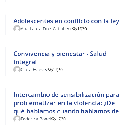
Adolescentes en conflicto con la ley
Ana Laura Dìaz Caballero
1
0
Convivencia y bienestar - Salud
integral
Clara Estevez
1
0
Intercambio de sensibilización para
problematizar en la violencia: ¿De
qué hablamos cuando hablamos de
violencia basada en género?
Federica Bonel
1
0