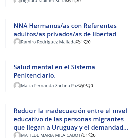
Dignora Molinet Soria
1
0
NNA Hermanos/as con Referentes
adultos/as privados/as de libertad
Ramiro Rodriguez Mallada
1
0
Salud mental en el Sistema
Penitenciario.
Maria Fernanda Zacheo Paz
0
0
Reducir la inadecuación entre el nivel
educativo de las personas migrantes
que llegan a Uruguay y el demandado
en el mercado laboral.
MATILDE MARIA MILA CABOT
1
0