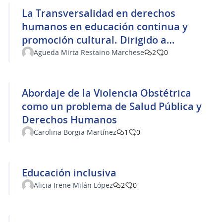
La Transversalidad en derechos
humanos en educación continua y
promoción cultural. Dirigido a
Personas Mayores y Personas adultas
Agueda Mirta Restaino Marchese
2
0
con discapacidad.
Abordaje de la Violencia Obstétrica
como un problema de Salud Pública y
Derechos Humanos
Carolina Borgia Martínez
1
0
Educación inclusiva
Alicia Irene Milán López
2
0