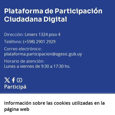
Plataforma de Participación
Ciudadana Digital
Dirección:
Liniers 1324 piso 4
Teléfono:
(+598) 2901 2929
Correo electrónico:
(Abrir en una pe
plataforma.participacion@agesic.gub.uy
Horario de atención:
Lunes a viernes de 9:30 a 17:30 hs.
Plataforma de Participación Ciudadana Digital en X
Plataforma de Participación Ciudadana Digital en Facebook
Plataforma de Participación Ciudadana Digital en YouTu
(Enlace externo)
(Enlace externo)
(Enlace externo)
Participá
Inicio
Información sobre las cookies utilizadas en la
Procesos
página web