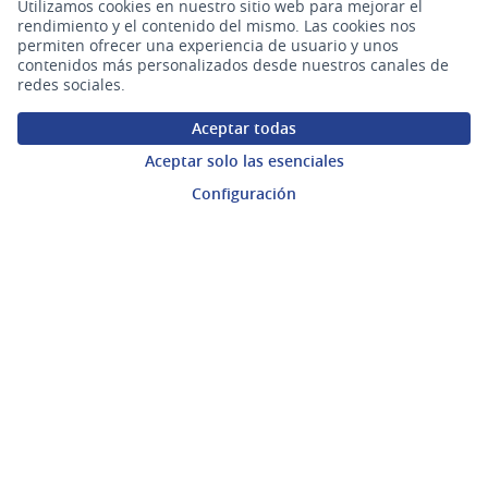
Ámbitos Participativos
Utilizamos cookies en nuestro sitio web para mejorar el
rendimiento y el contenido del mismo. Las cookies nos
permiten ofrecer una experiencia de usuario y unos
contenidos más personalizados desde nuestros canales de
Mi cuenta
redes sociales.
Ingresar a la plataforma
Aceptar todas
Aceptar solo las esenciales
Ayuda
Configuración
Preguntas frecuentes
Enlaces
Actividad
Encuentros
Descargar ficheros de datos abiertos