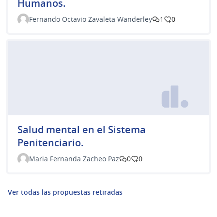
Humanos.
Fernando Octavio Zavaleta Wanderley
1
0
Salud mental en el Sistema
Penitenciario.
Maria Fernanda Zacheo Paz
0
0
Ver todas las propuestas retiradas