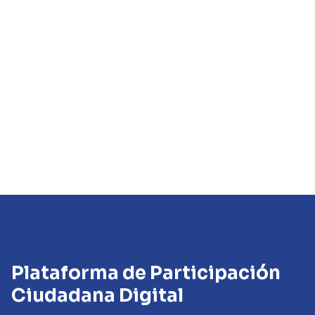
Plataforma de Participación
Ciudadana Digital