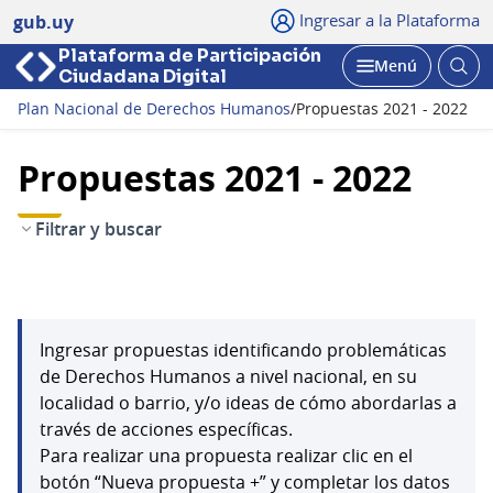
Ingresar a la Plataforma
gub.uy
Plataforma de Participación
Abri
Menú
Ciudadana Digital
bus
Abrir
Plan Nacional de Derechos Humanos
/
Propuestas 2021 - 2022
Propuestas 2021 - 2022
Filtrar y buscar
Ingresar propuestas identificando problemáticas
de Derechos Humanos a nivel nacional, en su
localidad o barrio, y/o ideas de cómo abordarlas a
través de acciones específicas.
Para realizar una propuesta realizar clic en el
botón “Nueva propuesta +” y completar los datos