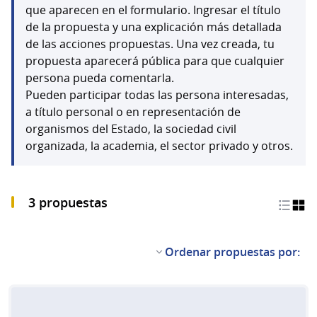
que aparecen en el formulario. Ingresar el título
de la propuesta y una explicación más detallada
de las acciones propuestas. Una vez creada, tu
propuesta aparecerá pública para que cualquier
persona pueda comentarla.
Pueden participar todas las persona interesadas,
a título personal o en representación de
organismos del Estado, la sociedad civil
organizada, la academia, el sector privado y otros.
3 propuestas
Ordenar propuestas por: