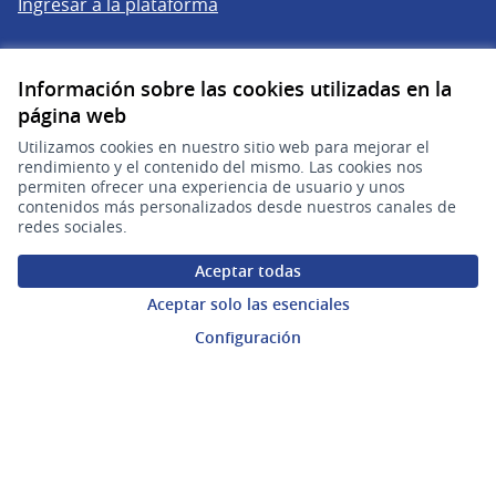
Ingresar a la plataforma
Ayuda
Información sobre las cookies utilizadas en la
página web
Preguntas frecuentes
Utilizamos cookies en nuestro sitio web para mejorar el
rendimiento y el contenido del mismo. Las cookies nos
Enlaces
permiten ofrecer una experiencia de usuario y unos
contenidos más personalizados desde nuestros canales de
redes sociales.
Actividad
Aceptar todas
Encuentros
Aceptar solo las esenciales
Descargar ficheros de datos abiertos
Configuración