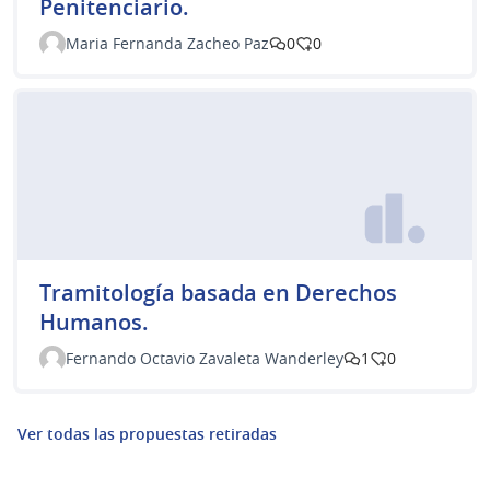
Penitenciario.
Maria Fernanda Zacheo Paz
0
0
Tramitología basada en Derechos
Humanos.
Fernando Octavio Zavaleta Wanderley
1
0
Ver todas las propuestas retiradas