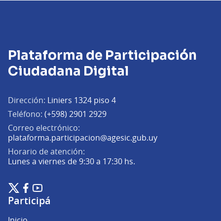
Plataforma de Participación
Ciudadana Digital
Dirección:
Liniers 1324 piso 4
Teléfono:
(+598) 2901 2929
Correo electrónico:
(Abrir en una pe
plataforma.participacion@agesic.gub.uy
Horario de atención:
Lunes a viernes de 9:30 a 17:30 hs.
Plataforma de Participación Ciudadana Digital en X
Plataforma de Participación Ciudadana Digital en Facebook
Plataforma de Participación Ciudadana Digital en YouTu
(Enlace externo)
(Enlace externo)
(Enlace externo)
Participá
Inicio