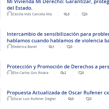
Mi Vivienda Mi Derecho: Garantizar, prot
del Estado.
Cecilia Ines Cancela Vila
3
0
Intercambio de sensibilización para proble
hablamos cuando hablamos de violencia b
Federica Bonel
1
0
Protección y Promoción de Derechos a per
Elio Carlos Gini Rivara
2
0
Propuesta Actu
Oscar Luis Rufener Ziegler
0
0