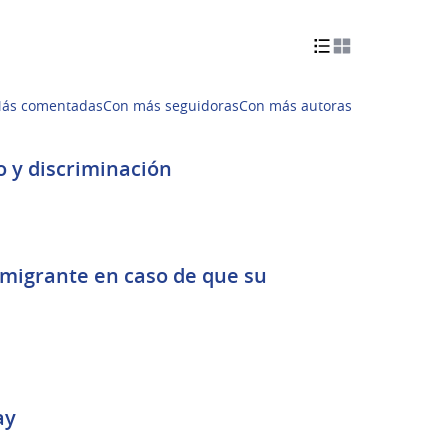
ás comentadas
Con más seguidoras
Con más autoras
Asesoramiento ante situaciones de racismo y discriminación
migrante en caso de que su
ay