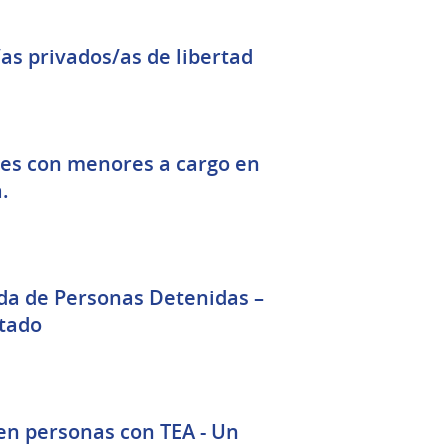
s privados/as de libertad
res con menores a cargo en
a.
rsonas Detenidas –
stado