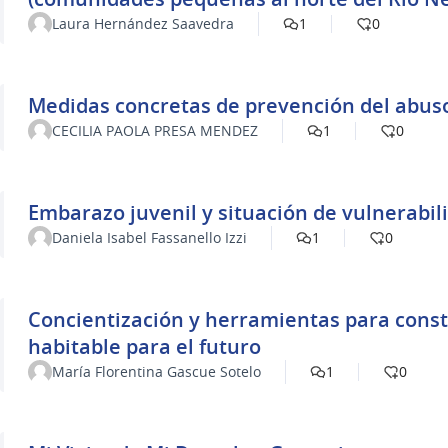
Laura Hernández Saavedra
1
0
Medidas concretas de prevención del abuso
CECILIA PAOLA PRESA MENDEZ
1
0
Embarazo juvenil y situación de vulnerabil
Daniela Isabel Fassanello Izzi
1
0
Concientización y herramientas para const
habitable para el futuro
María Florentina Gascue Sotelo
1
0