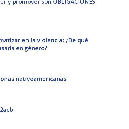
eger y promover son OBLIGACIONES
matizar en la violencia: ¿De qué
asada en género?
sonas nativoamericanas
alizada de Oscar Rufener cx2acb