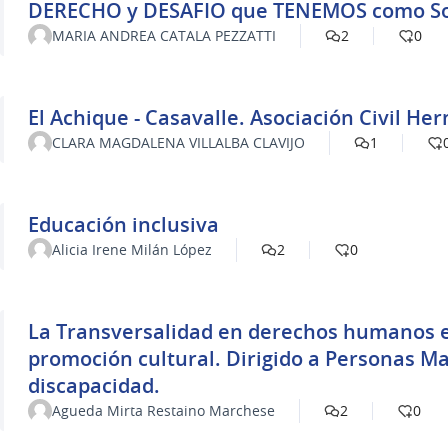
DERECHO y DESAFIO que 
MARIA ANDREA CATALA PEZZATTI
2
0
El Achique - Casavalle. Asociación Civil He
CLARA MAGDALENA VILLALBA CLAVIJO
1
Educación inclusiva
Alicia Irene Milán López
2
0
La Transversalidad en derechos humanos e
promoción cultural. Dirigido a Personas M
discapacidad.
Agueda Mirta Restaino Marchese
2
0