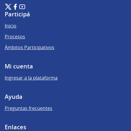
Plataforma de Participación Ciudadana Digital en X
Plataforma de Participación Ciudadana Digital en Facebook
Plataforma de Participación Ciudadana Digital en YouTu
(Enlace externo)
(Enlace externo)
(Enlace externo)
Participá
Inicio
Procesos
Ámbitos Participativos
Mi cuenta
Ingresar a la plataforma
Ayuda
Preguntas frecuentes
Enlaces