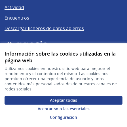
Actividad
Encuentros
Descargar ficheros de datos abiertos
Información sobre las cookies utilizadas en la
página web
Utilizamos cookies en nuestro sitio web para mejorar el
rendimiento y el contenido del mismo. Las cookies nos
permiten ofrecer una experiencia de usuario y unos
gub.uy
(Enlace externo)
contenidos más personalizados desde nuestros canales de
redes sociales.
Sitio oficial de la República Oriental del Uruguay
Aceptar todas
Configuración de cookies
Aceptar solo las esenciales
Configuración
Web creada con
software libre
.
(Enlace externo