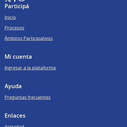
(Enlace externo)
(Enlace externo)
(Enlace externo)
Participá
Inicio
Procesos
Ámbitos Participativos
Mi cuenta
Ingresar a la plataforma
Ayuda
Preguntas frecuentes
Enlaces
Actividad