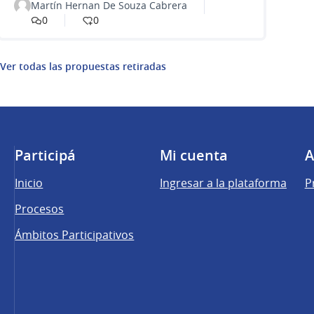
Martín Hernan De Souza Cabrera
0
0
Ver todas las propuestas retiradas
Participá
Mi cuenta
A
Inicio
Ingresar a la plataforma
P
Procesos
Ámbitos Participativos
una pestaña nueva)