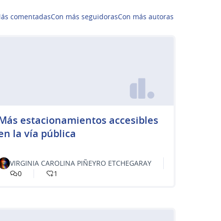
ás comentadas
Con más seguidoras
Con más autoras
Más estacionamientos accesibles
en la vía pública
VIRGINIA CAROLINA PIÑEYRO ETCHEGARAY
0
1