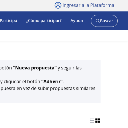
Ingresar a la Plataforma
Participá
¿Cómo participar?
Ayuda
Buscar
Abrir
buscador
y
l botón
“Nueva propuesta”
y seguir las
 y cliquear el botón
“Adherir”
.
uesta en vez de subir propuestas similares