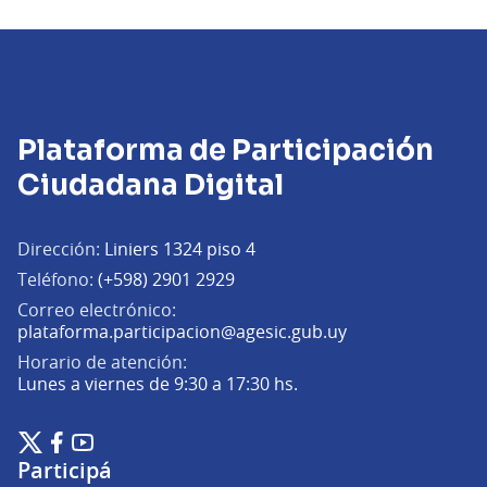
Plataforma de Participación
Ciudadana Digital
Dirección:
Liniers 1324 piso 4
Teléfono:
(+598) 2901 2929
Correo electrónico:
(Abrir en una pe
plataforma.participacion@agesic.gub.uy
Horario de atención:
Lunes a viernes de 9:30 a 17:30 hs.
Plataforma de Participación Ciudadana Digital en X
Plataforma de Participación Ciudadana Digital en Facebook
Plataforma de Participación Ciudadana Digital en YouTu
(Enlace externo)
(Enlace externo)
(Enlace externo)
Participá