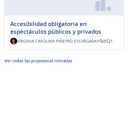
Accesibilidad obligatoria en
espectáculos públicos y privados
VIRGINIA CAROLINA PIÑEYRO ETCHEGARAY
0
1
Ver todas las propuestas retiradas