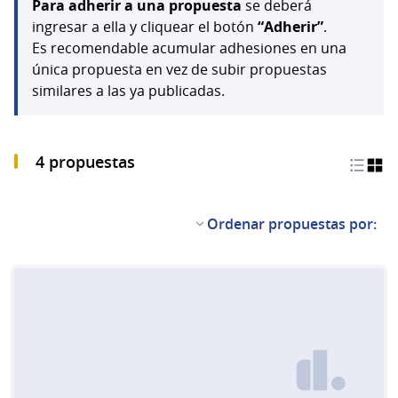
Para adherir a una propuesta
se deberá
ingresar a ella y cliquear el botón
“Adherir”
.
Es recomendable acumular adhesiones en una
única propuesta en vez de subir propuestas
similares a las ya publicadas.
4 propuestas
Ordenar propuestas por: