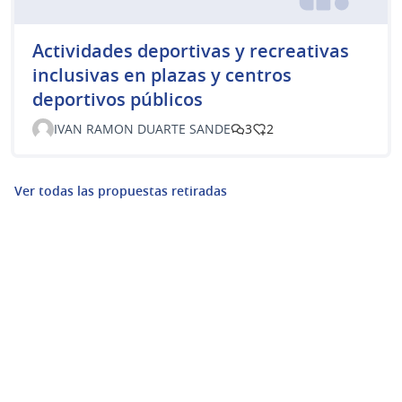
Actividades deportivas y recreativas
inclusivas en plazas y centros
deportivos públicos
IVAN RAMON DUARTE SANDE
3
2
Ver todas las propuestas retiradas