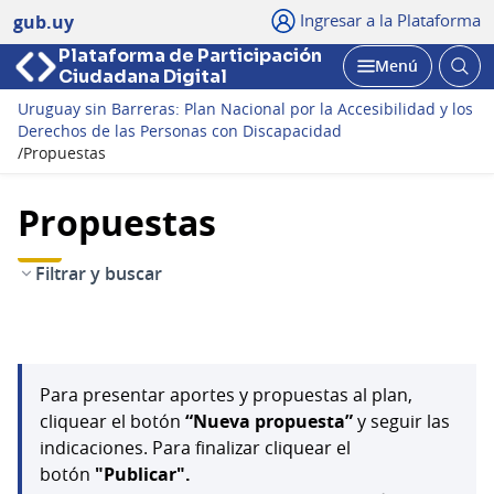
Ingresar a la Plataforma
gub.uy
Plataforma de Participación
Abri
Menú
Ciudadana Digital
bus
Abrir
Uruguay sin Barreras: Plan Nacional por la Accesibilidad y los
Derechos de las Personas con Discapacidad
/
Propuestas
Propuestas
Filtrar y buscar
Para presentar aportes y propuestas al plan,
cliquear el botón
“Nueva propuesta”
y seguir las
indicaciones. Para finalizar cliquear el
botón
"Publicar".