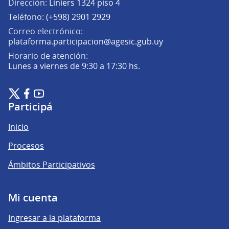
Dirección:
Liniers 1324 piso 4
Teléfono:
(+598) 2901 2929
Correo electrónico:
(Abrir en una pe
plataforma.participacion@agesic.gub.uy
Horario de atención:
Lunes a viernes de 9:30 a 17:30 hs.
Plataforma de Participación Ciudadana Digital en X
Plataforma de Participación Ciudadana Digital en Facebook
Plataforma de Participación Ciudadana Digital en YouTu
(Enlace externo)
(Enlace externo)
(Enlace externo)
Participá
Inicio
Procesos
Ámbitos Participativos
Mi cuenta
Ingresar a la plataforma