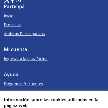
(Enlace externo)
(Enlace externo)
(Enlace externo)
Participá
Inicio
Procesos
Ámbitos Participativos
Mi cuenta
Ingresar a la plataforma
Ayuda
Preguntas frecuentes
Enlaces
Información sobre las cookies utilizadas en la
página web