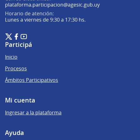
(Abrir en una pe
plataforma.participacion@agesic.gub.uy
Horario de atención:
Lunes a viernes de 9:30 a 17:30 hs.
Plataforma de Participación Ciudadana Digital en X
Plataforma de Participación Ciudadana Digital en Facebook
Plataforma de Participación Ciudadana Digital en YouTu
(Enlace externo)
(Enlace externo)
(Enlace externo)
Participá
Inicio
Procesos
Ámbitos Participativos
Mi cuenta
Ingresar a la plataforma
Ayuda