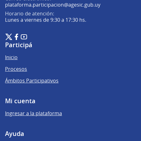
(Abrir en una pe
plataforma.participacion@agesic.gub.uy
Horario de atención:
Lunes a viernes de 9:30 a 17:30 hs.
Plataforma de Participación Ciudadana Digital en X
Plataforma de Participación Ciudadana Digital en Facebook
Plataforma de Participación Ciudadana Digital en YouTu
(Enlace externo)
(Enlace externo)
(Enlace externo)
Participá
Inicio
Procesos
Ámbitos Participativos
Mi cuenta
Ingresar a la plataforma
Ayuda