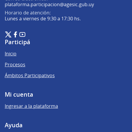
(Abrir en una pe
plataforma.participacion@agesic.gub.uy
Horario de atención:
Lunes a viernes de 9:30 a 17:30 hs.
Plataforma de Participación Ciudadana Digital en X
Plataforma de Participación Ciudadana Digital en Facebook
Plataforma de Participación Ciudadana Digital en YouTu
(Enlace externo)
(Enlace externo)
(Enlace externo)
Participá
Inicio
Procesos
Ámbitos Participativos
Mi cuenta
Ingresar a la plataforma
Ayuda