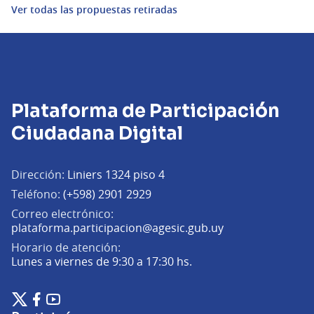
Ver todas las propuestas retiradas
Plataforma de Participación
Ciudadana Digital
Dirección:
Liniers 1324 piso 4
Teléfono:
(+598) 2901 2929
Correo electrónico:
(Abrir en una pe
plataforma.participacion@agesic.gub.uy
Horario de atención:
Lunes a viernes de 9:30 a 17:30 hs.
Plataforma de Participación Ciudadana Digital en X
Plataforma de Participación Ciudadana Digital en Facebook
Plataforma de Participación Ciudadana Digital en YouTu
(Enlace externo)
(Enlace externo)
(Enlace externo)