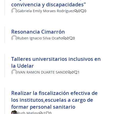
convivencia y discapacidades"
Gabriela Emily Moraes Rodríguez
0
0
Resonancia Cimarrón
Ruben Ignacio Silva Ocaño
0
0
Talleres universitarios inclusivos en
la Udelar
IVAN RAMON DUARTE SANDE
0
1
Realizar la fiscalización efectiva de
los institutos,escuelas a cargo de
formar personal sanitario
Ruth Miglino
1
0