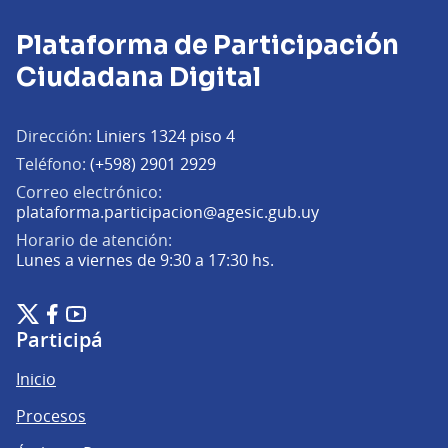
Plataforma de Participación
Ciudadana Digital
Dirección:
Liniers 1324 piso 4
Teléfono:
(+598) 2901 2929
Correo electrónico:
(Abrir en una pe
plataforma.participacion@agesic.gub.uy
Horario de atención:
Lunes a viernes de 9:30 a 17:30 hs.
Plataforma de Participación Ciudadana Digital en X
Plataforma de Participación Ciudadana Digital en Facebook
Plataforma de Participación Ciudadana Digital en YouTu
(Enlace externo)
(Enlace externo)
(Enlace externo)
Participá
Inicio
Procesos