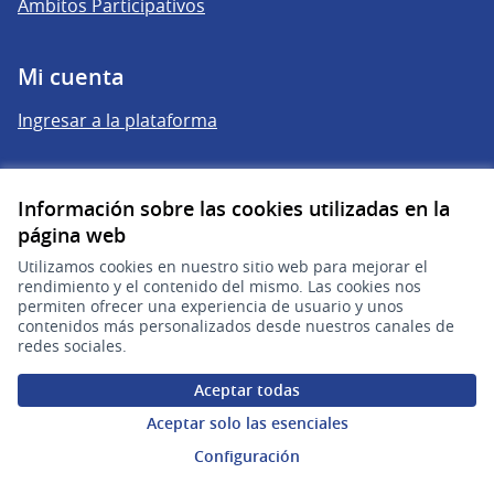
Ámbitos Participativos
Mi cuenta
Ingresar a la plataforma
Ayuda
Información sobre las cookies utilizadas en la
página web
Preguntas frecuentes
Utilizamos cookies en nuestro sitio web para mejorar el
rendimiento y el contenido del mismo. Las cookies nos
Enlaces
permiten ofrecer una experiencia de usuario y unos
contenidos más personalizados desde nuestros canales de
redes sociales.
Actividad
Encuentros
Aceptar todas
Aceptar solo las esenciales
Descargar ficheros de datos abiertos
Configuración