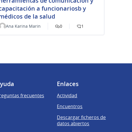
herramientas de comunicación y
capacitación a funcionariosb y
médicos de la salud
Ana Karina Marin
0
1
yuda
Enlaces
reguntas frecuentes
Actividad
Encuentros
Descargar ficheros de
datos abiertos