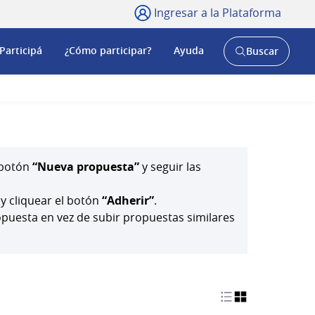
Ingresar a la Plataforma
Participá
¿Cómo participar?
Ayuda
Buscar
Abrir
buscador
y
l botón
“Nueva propuesta”
y seguir las
 y cliquear el botón
“Adherir”
.
uesta en vez de subir propuestas similares