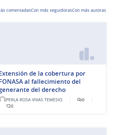
ás comentadas
Con más seguidoras
Con más autoras
Extensión de la cobertura por
FONASA al fallecimiento del
generante del derecho
PERLA ROSA VIVAS TEMESIO
0
0