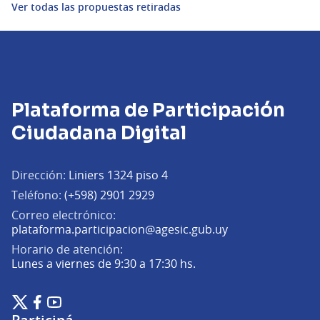
Ver todas las propuestas retiradas
Plataforma de Participación
Ciudadana Digital
Dirección:
Liniers 1324 piso 4
Teléfono:
(+598) 2901 2929
Correo electrónico:
(Abrir en una pe
plataforma.participacion@agesic.gub.uy
Horario de atención:
Lunes a viernes de 9:30 a 17:30 hs.
Plataforma de Participación Ciudadana Digital en X
Plataforma de Participación Ciudadana Digital en Facebook
Plataforma de Participación Ciudadana Digital en YouTu
(Enlace externo)
(Enlace externo)
(Enlace externo)