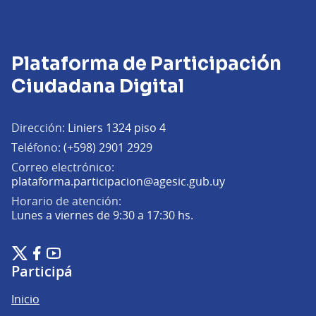
Plataforma de Participación
Ciudadana Digital
Dirección:
Liniers 1324 piso 4
Teléfono:
(+598) 2901 2929
Correo electrónico:
(Abrir en una pe
plataforma.participacion@agesic.gub.uy
Horario de atención:
Lunes a viernes de 9:30 a 17:30 hs.
Plataforma de Participación Ciudadana Digital en X
Plataforma de Participación Ciudadana Digital en Facebook
Plataforma de Participación Ciudadana Digital en YouTu
(Enlace externo)
(Enlace externo)
(Enlace externo)
Participá
Inicio