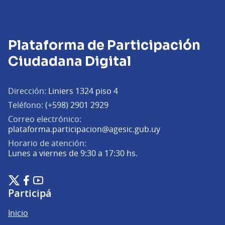
Plataforma de Participación
Ciudadana Digital
Dirección:
Liniers 1324 piso 4
Teléfono:
(+598) 2901 2929
Correo electrónico:
(Abrir en una pe
plataforma.participacion@agesic.gub.uy
Horario de atención:
Lunes a viernes de 9:30 a 17:30 hs.
Plataforma de Participación Ciudadana Digital en X
Plataforma de Participación Ciudadana Digital en Facebook
Plataforma de Participación Ciudadana Digital en YouTu
(Enlace externo)
(Enlace externo)
(Enlace externo)
Participá
Inicio