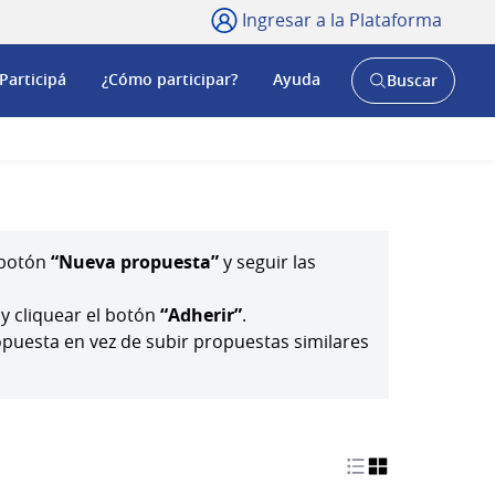
Ingresar a la Plataforma
Participá
¿Cómo participar?
Ayuda
Buscar
Abrir
buscador
y
l botón
“Nueva propuesta”
y seguir las
 y cliquear el botón
“Adherir”
.
uesta en vez de subir propuestas similares