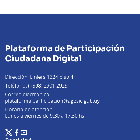
Plataforma de Participación
Ciudadana Digital
Dirección:
Liniers 1324 piso 4
Teléfono:
(+598) 2901 2929
Correo electrónico:
(Abrir en una pe
plataforma.participacion@agesic.gub.uy
Horario de atención:
Lunes a viernes de 9:30 a 17:30 hs.
Plataforma de Participación Ciudadana Digital en X
Plataforma de Participación Ciudadana Digital en Facebook
Plataforma de Participación Ciudadana Digital en YouTu
(Enlace externo)
(Enlace externo)
(Enlace externo)