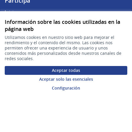
Participá
Inicio
Información sobre las cookies utilizadas en la
Procesos
página web
Ámbitos Participativos
Utilizamos cookies en nuestro sitio web para mejorar el
rendimiento y el contenido del mismo. Las cookies nos
permiten ofrecer una experiencia de usuario y unos
Mi cuenta
contenidos más personalizados desde nuestros canales de
redes sociales.
Ingresar a la plataforma
Aceptar todas
Aceptar solo las esenciales
Ayuda
Configuración
Preguntas frecuentes
Enlaces
Actividad