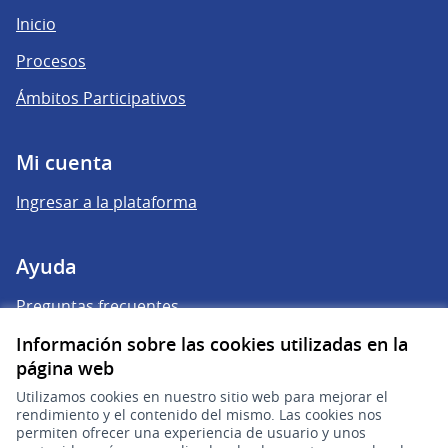
Inicio
Procesos
Ámbitos Participativos
Mi cuenta
Ingresar a la plataforma
Ayuda
Preguntas frecuentes
Información sobre las cookies utilizadas en la
página web
Enlaces
Utilizamos cookies en nuestro sitio web para mejorar el
Actividad
rendimiento y el contenido del mismo. Las cookies nos
permiten ofrecer una experiencia de usuario y unos
Encuentros