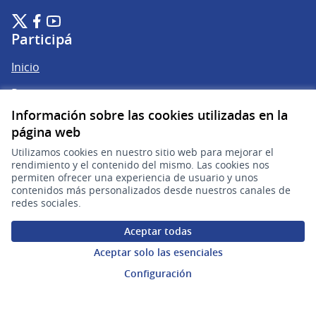
Plataforma de Participación Ciudadana Digital en X
Plataforma de Participación Ciudadana Digital en Facebook
Plataforma de Participación Ciudadana Digital en YouTu
(Enlace externo)
(Enlace externo)
(Enlace externo)
Participá
Inicio
Procesos
Información sobre las cookies utilizadas en la
Ámbitos Participativos
página web
Utilizamos cookies en nuestro sitio web para mejorar el
Mi cuenta
rendimiento y el contenido del mismo. Las cookies nos
permiten ofrecer una experiencia de usuario y unos
contenidos más personalizados desde nuestros canales de
Ingresar a la plataforma
redes sociales.
Aceptar todas
Ayuda
Aceptar solo las esenciales
Preguntas frecuentes
Configuración
Enlaces