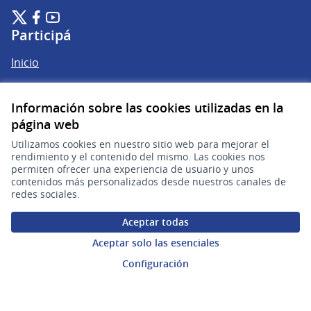
Plataforma de Participación Ciudadana Digital en X
Plataforma de Participación Ciudadana Digital en Facebook
Plataforma de Participación Ciudadana Digital en YouTu
(Enlace externo)
(Enlace externo)
(Enlace externo)
Participá
Inicio
Procesos
Información sobre las cookies utilizadas en la
Ámbitos Participativos
página web
Utilizamos cookies en nuestro sitio web para mejorar el
Mi cuenta
rendimiento y el contenido del mismo. Las cookies nos
permiten ofrecer una experiencia de usuario y unos
contenidos más personalizados desde nuestros canales de
Ingresar a la plataforma
redes sociales.
Aceptar todas
Ayuda
Aceptar solo las esenciales
Preguntas frecuentes
Configuración
Enlaces