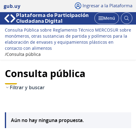
Ingresar a la Plataforma
gub.uy
Plataforma de Participación
Abri
Menú
Ciudadana Digital
bus
Abrir
Consulta Pública sobre Reglamento Técnico MERCOSUR sobre
monómeros, otras sustancias de partida y polímeros para la
elaboración de envases y equipamientos plásticos en
contacto con alimentos
/
Consulta pública
Consulta pública
Filtrar y buscar
Aún no hay ninguna propuesta.