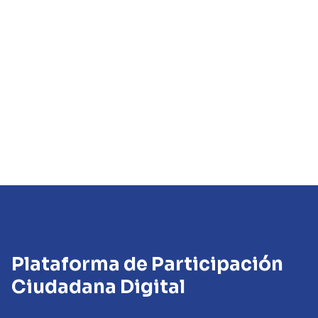
Plataforma de Participación
Ciudadana Digital