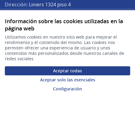
Dirección:
Liniers 1324 piso 4
Teléfono:
(+598) 2901 2929
Información sobre las cookies utilizadas en la
Correo electrónico:
(Abrir en una pe
plataforma.participacion@agesic.gub.uy
página web
Horario de atención:
Utilizamos cookies en nuestro sitio web para mejorar el
Lunes a viernes de 9:30 a 17:30 hs.
rendimiento y el contenido del mismo. Las cookies nos
permiten ofrecer una experiencia de usuario y unos
contenidos más personalizados desde nuestros canales de
Plataforma de Participación Ciudadana Digital en X
Plataforma de Participación Ciudadana Digital en Facebook
Plataforma de Participación Ciudadana Digital en YouTu
redes sociales.
(Enlace externo)
(Enlace externo)
(Enlace externo)
Participá
Aceptar todas
Inicio
Aceptar solo las esenciales
Procesos
Configuración
Ámbitos Participativos
Mi cuenta
Ingresar a la plataforma