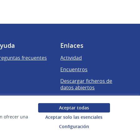
yuda
Enlaces
reguntas frecuentes
Actividad
Encuentros
Descargar ficheros de
datos abiertos
Aceptar todas
en ofrecer una
Aceptar solo las esenciales
Configuración