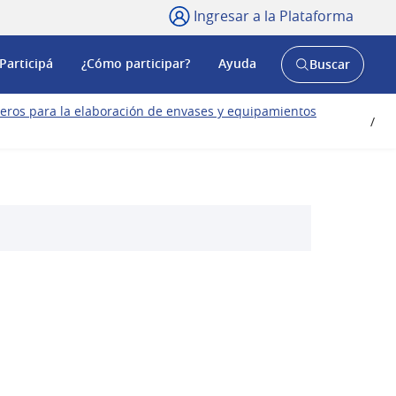
Ingresar a la Plataforma
Participá
¿Cómo participar?
Ayuda
Buscar
Abrir
buscador
y
eros para la elaboración de envases y equipamientos
/