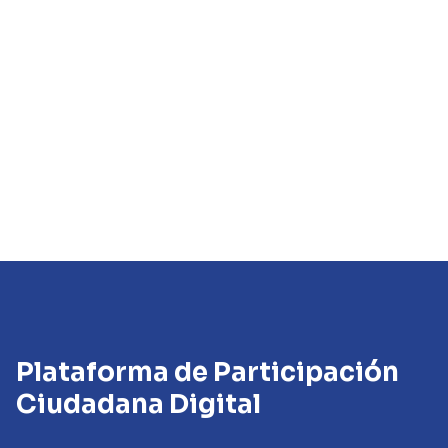
Plataforma de Participación
Ciudadana Digital