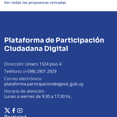
Ver todas las propuestas retiradas
Plataforma de Participación
Ciudadana Digital
Dirección:
Liniers 1324 piso 4
Teléfono:
(+598) 2901 2929
Correo electrónico:
(Abrir en una pe
plataforma.participacion@agesic.gub.uy
Horario de atención:
Lunes a viernes de 9:30 a 17:30 hs.
Plataforma de Participación Ciudadana Digital en X
Plataforma de Participación Ciudadana Digital en Facebook
Plataforma de Participación Ciudadana Digital en YouTu
(Enlace externo)
(Enlace externo)
(Enlace externo)