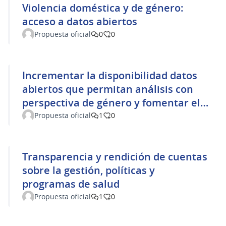
Violencia doméstica y de género:
acceso a datos abiertos
Propuesta oficial
0
0
Incrementar la disponibilidad datos
abiertos que permitan análisis con
perspectiva de género y fomentar el
proyecto “Mujeres con calle”
Propuesta oficial
1
0
Transparencia y rendición de cuentas
sobre la gestión, políticas y
programas de salud
Propuesta oficial
1
0