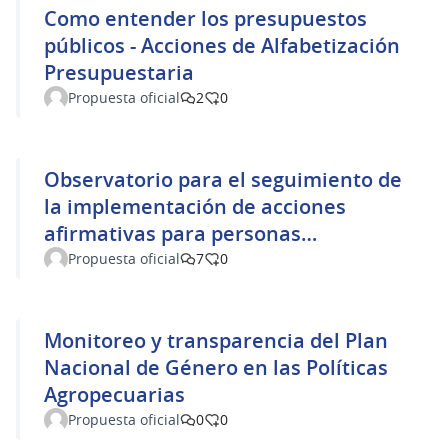
Como entender los presupuestos
públicos - Acciones de Alfabetización
Presupuestaria
Propuesta oficial
2
0
Observatorio para el seguimiento de
la implementación de acciones
afirmativas para personas
afrodescendientes
Propuesta oficial
7
0
Monitoreo y transparencia del Plan
Nacional de Género en las Políticas
Agropecuarias
Propuesta oficial
0
0