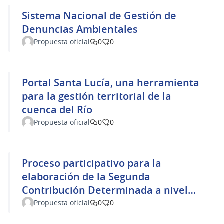
Sistema Nacional de Gestión de
Denuncias Ambientales
Propuesta oficial
0
0
Portal Santa Lucía, una herramienta
para la gestión territorial de la
cuenca del Río
Propuesta oficial
0
0
Proceso participativo para la
elaboración de la Segunda
Contribución Determinada a nivel
Nacional de Uruguay y su
Propuesta oficial
0
0
seguimiento