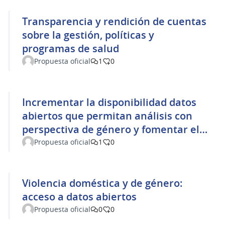
Transparencia y rendición de cuentas
sobre la gestión, políticas y
programas de salud
Propuesta oficial
1
0
Incrementar la disponibilidad datos
abiertos que permitan análisis con
perspectiva de género y fomentar el
proyecto “Mujeres con calle”
Propuesta oficial
1
0
Violencia doméstica y de género:
acceso a datos abiertos
Propuesta oficial
0
0