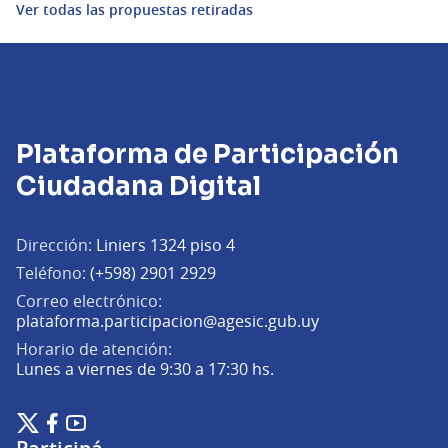
Ver todas las propuestas retiradas
Plataforma de Participación
Ciudadana Digital
Dirección:
Liniers 1324 piso 4
Teléfono:
(+598) 2901 2929
Correo electrónico:
(Abrir en una pe
plataforma.participacion@agesic.gub.uy
Horario de atención:
Lunes a viernes de 9:30 a 17:30 hs.
Plataforma de Participación Ciudadana Digital en X
Plataforma de Participación Ciudadana Digital en Facebook
Plataforma de Participación Ciudadana Digital en YouTu
(Enlace externo)
(Enlace externo)
(Enlace externo)