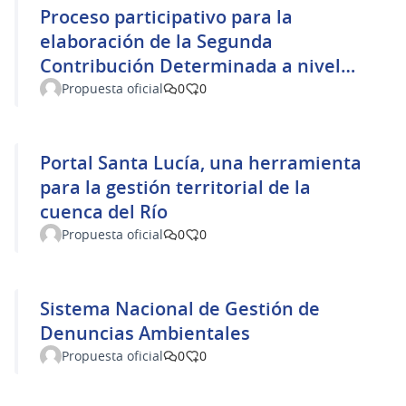
Proceso participativo para la
elaboración de la Segunda
Contribución Determinada a nivel
Nacional de Uruguay y su
Propuesta oficial
0
0
seguimiento
Portal Santa Lucía, una herramienta
para la gestión territorial de la
cuenca del Río
Propuesta oficial
0
0
Sistema Nacional de Gestión de
Denuncias Ambientales
Propuesta oficial
0
0