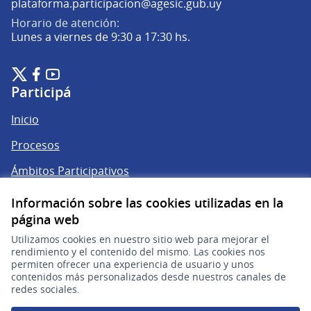
(Abrir en una pe
plataforma.participacion@agesic.gub.uy
Horario de atención:
Lunes a viernes de 9:30 a 17:30 hs.
Plataforma de Participación Ciudadana Digital en X
Plataforma de Participación Ciudadana Digital en Facebook
Plataforma de Participación Ciudadana Digital en YouTu
(Enlace externo)
(Enlace externo)
(Enlace externo)
Participá
Inicio
Procesos
Ámbitos Participativos
Información sobre las cookies utilizadas en la
Mi cuenta
página web
Utilizamos cookies en nuestro sitio web para mejorar el
Ingresar a la plataforma
rendimiento y el contenido del mismo. Las cookies nos
permiten ofrecer una experiencia de usuario y unos
contenidos más personalizados desde nuestros canales de
Ayuda
redes sociales.