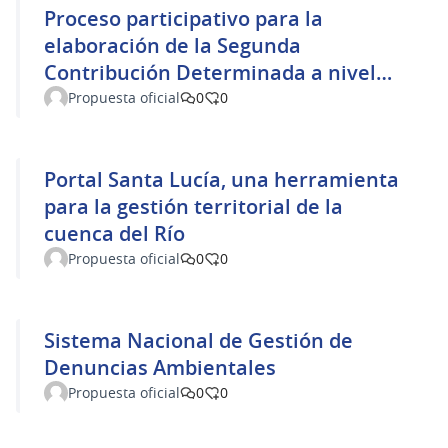
Proceso participativo para la
elaboración de la Segunda
Contribución Determinada a nivel
Nacional de Uruguay y su
Propuesta oficial
0
0
seguimiento
Portal Santa Lucía, una herramienta
para la gestión territorial de la
cuenca del Río
Propuesta oficial
0
0
Sistema Nacional de Gestión de
Denuncias Ambientales
Propuesta oficial
0
0