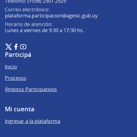
Teléfono:
(+598) 2901 2929
Correo electrónico:
(Abrir en una pe
plataforma.participacion@agesic.gub.uy
Horario de atención:
Lunes a viernes de 9:30 a 17:30 hs.
Plataforma de Participación Ciudadana Digital en X
Plataforma de Participación Ciudadana Digital en Facebook
Plataforma de Participación Ciudadana Digital en YouTu
(Enlace externo)
(Enlace externo)
(Enlace externo)
Participá
Inicio
Procesos
Ámbitos Participativos
Mi cuenta
Ingresar a la plataforma