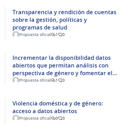
Transparencia y rendición de cuentas
sobre la gestión, políticas y
programas de salud
Propuesta oficial
1
0
Incrementar la disponibilidad datos
abiertos que permitan análisis con
perspectiva de género y fomentar el
proyecto “Mujeres con calle”
Propuesta oficial
1
0
Violencia doméstica y de género:
acceso a datos abiertos
Propuesta oficial
0
0