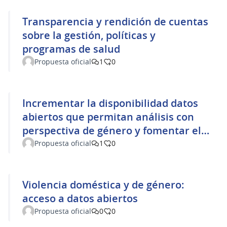
Transparencia y rendición de cuentas
sobre la gestión, políticas y
programas de salud
Propuesta oficial
1
0
Incrementar la disponibilidad datos
abiertos que permitan análisis con
perspectiva de género y fomentar el
proyecto “Mujeres con calle”
Propuesta oficial
1
0
Violencia doméstica y de género:
acceso a datos abiertos
Propuesta oficial
0
0