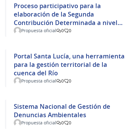
Proceso participativo para la
elaboración de la Segunda
Contribución Determinada a nivel
Nacional de Uruguay y su
Propuesta oficial
0
0
seguimiento
Portal Santa Lucía, una herramienta
para la gestión territorial de la
cuenca del Río
Propuesta oficial
0
0
Sistema Nacional de Gestión de
Denuncias Ambientales
Propuesta oficial
0
0