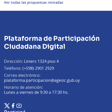
Ver todas las propuestas retiradas
Plataforma de Participación
Ciudadana Digital
Dirección:
Liniers 1324 piso 4
Teléfono:
(+598) 2901 2929
Correo electrónico:
(Abrir en una pe
plataforma.participacion@agesic.gub.uy
Horario de atención:
Lunes a viernes de 9:30 a 17:30 hs.
Plataforma de Participación Ciudadana Digital en X
Plataforma de Participación Ciudadana Digital en Facebook
Plataforma de Participación Ciudadana Digital en YouTu
(Enlace externo)
(Enlace externo)
(Enlace externo)