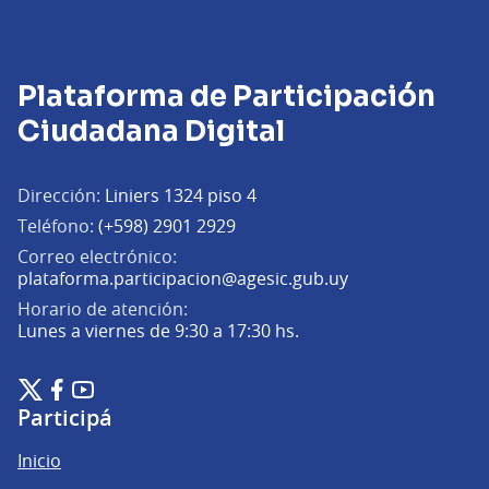
Plataforma de Participación
Ciudadana Digital
Dirección:
Liniers 1324 piso 4
Teléfono:
(+598) 2901 2929
Correo electrónico:
(Abrir en una pe
plataforma.participacion@agesic.gub.uy
Horario de atención:
Lunes a viernes de 9:30 a 17:30 hs.
Plataforma de Participación Ciudadana Digital en X
Plataforma de Participación Ciudadana Digital en Facebook
Plataforma de Participación Ciudadana Digital en YouTu
(Enlace externo)
(Enlace externo)
(Enlace externo)
Participá
Inicio