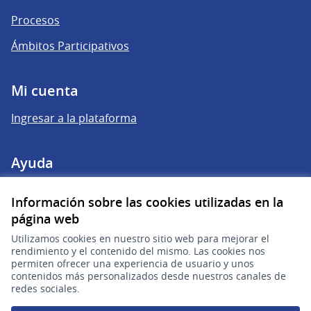
Procesos
Ámbitos Participativos
Mi cuenta
Ingresar a la plataforma
Ayuda
Preguntas frecuentes
Información sobre las cookies utilizadas en la
página web
Enlaces
Utilizamos cookies en nuestro sitio web para mejorar el
rendimiento y el contenido del mismo. Las cookies nos
Actividad
permiten ofrecer una experiencia de usuario y unos
contenidos más personalizados desde nuestros canales de
Encuentros
redes sociales.