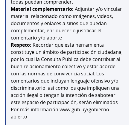
todas puedan comprender.
Material complementario:
Adjuntar y/o vincular
material relacionado como imágenes, videos,
documentos y enlaces a sitios que puedan
complementar, enriquecer o justificar el
comentario y/o aporte
Respeto:
Recordar que esta herramienta
constituye un ámbito de participación ciudadana,
por lo cual la Consulta Pública debe contribuir al
buen relacionamiento colectivo y estar acorde
con las normas de convivencia social. Los
comentarios que incluyan lenguaje ofensivo y/o
discriminatorio, así como los que impliquen una
acción ilegal o tengan la intención de sabotear
este espacio de participación, serán eliminados
Por más información www.gub.uy/gobierno-
abierto