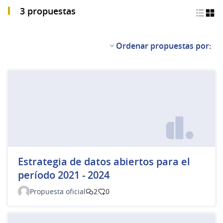
3 propuestas
Ordenar propuestas por:
Estrategia de datos abiertos para el
período 2021 - 2024
Propuesta oficial
2
0